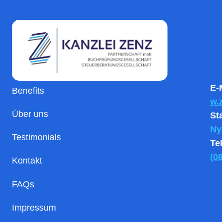
E-
Benefits
w.
Über uns
St
Ny
Testimonials
Te
(0
Kontakt
FAQs
Impressum