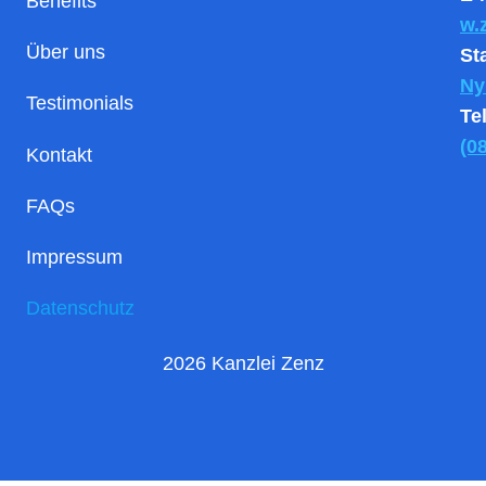
Benefits
w.
Über uns
St
Ny
Testimonials
Te
(0
Kontakt
FAQs
Impressum
Datenschutz
2026 Kanzlei Zenz